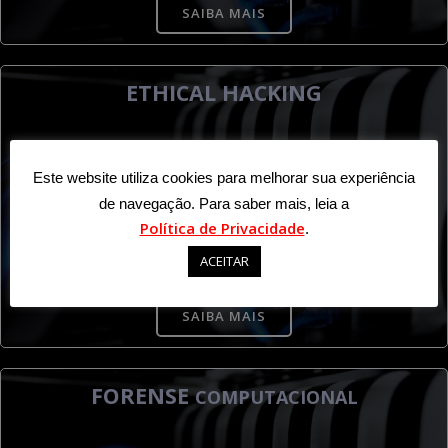
SAIBA MAIS
ETHICAL HACKING
.
Este website utiliza cookies para melhorar sua experiência
09/11 à 13/11
de navegação. Para saber mais, leia a
Política de Privacidade
.
9h às 18h
ACEITAR
SAIBA MAIS
FORENSE
COMPUTACIONAL
.